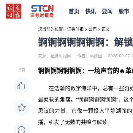
首页
快讯
要闻
股市
您当前的位置：
证券时报
>
公司
>
正文
锕锕锕锕锕锕锕：解锁
来源：证券时报网
作者：高建国
2026-02-07 
锕锕锕锕锕锕锕：一场声音的🔥
点赞
在浩瀚的数字海洋中，总有一些奇
最柔软的角落。“锕锕锕锕锕锕锕”，这
思议的力量，它像一颗投入平静湖面的
播，引发了无数的共鸣与解读。