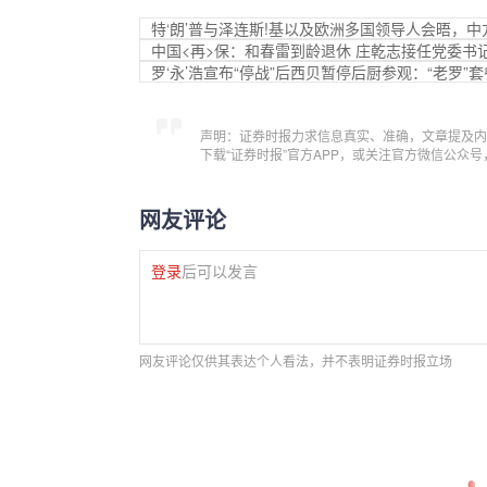
特‘朗’普与泽连斯!基以及欧洲多国领导人会晤，中
中国<再>保：和春雷到龄退休 庄乾志接任党委书
罗‘永’浩宣布“停战”后西贝暂停后厨参观：“老罗
声明：证券时报力求信息真实、准确，文章提及内
下载“证券时报”官方APP，或关注官方微信公众
网友评论
登录
后可以发言
网友评论仅供其表达个人看法，并不表明证券时报立场