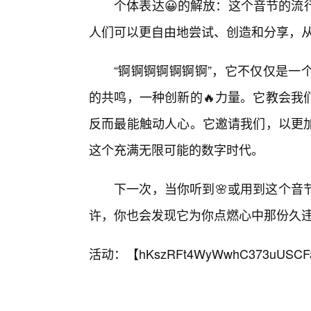
个体表达😀的解放：这个音节的流
人们可以更自由地尝试、创造和分享，
“锕锕锕锕锕锕锕”，它不仅仅是一
的共鸣，一种创新的🔥力量。它教会我
反而最能触动人心。它邀请我们，以更
这个充满无限可能的数字时代。
下一次，当你听到🌸或用到这个音
许，你也会发现它为你点燃心中那份久
活动：【
hKszRFt4WyWwhC373uUSCF