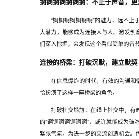
锕锕锕锕锕锕锕：不止于声音，更
“锕锕锕锕锕锕锕”的魅力，远不止
大潜力，能够成为连接人与人、激发创
们深入挖掘，会发现这个看似简单的音
连接的桥梁：打破沉默，建立默契
在信息爆炸的时代，有效的沟通和情
恰扮演了这样一座桥梁的角色。
打破社交尴尬：在线上社交中，有
的“锕锕锕锕锕锕锕”，或许就能成为破
紧张气氛，为进一步的交流创造机会。传